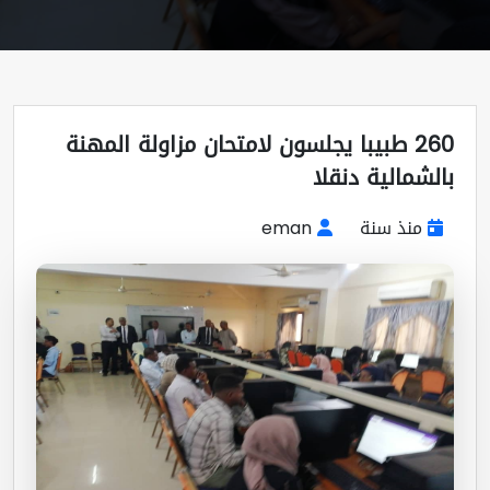
260 طبيبا يجلسون لامتحان مزاولة المهنة
لشمالية دنقلا
منذ سنة
eman