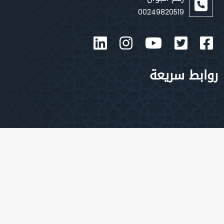
00249820519
بط سريعة