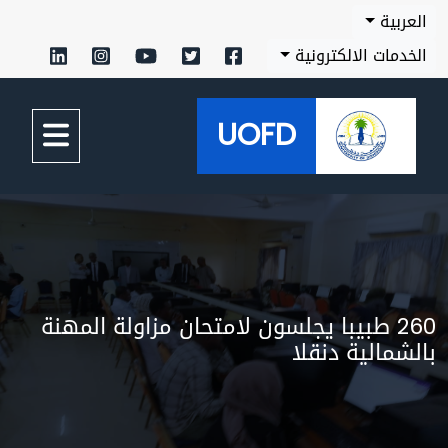
بية
مات الالكترونية
UOFD
260 طبيبا يجلسون لامتحان مزاولة المهنة
مالية دنقلا