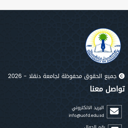
يع الحقوق محفوظة لجامعة دنقلا - 2026
صل معنا
البريد الالكتروني
info@uofd.edu.sd
رقم الجوال