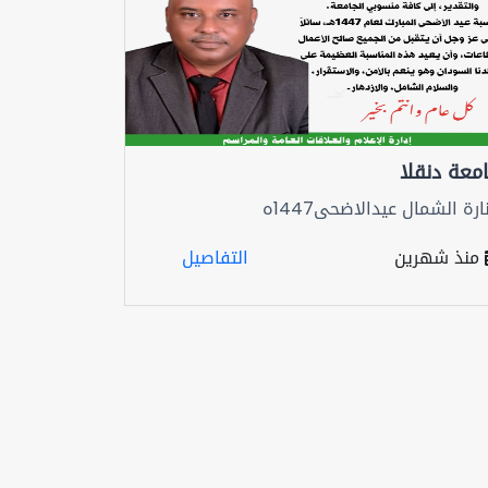
معة دنقلا
ارة الشمال عيدالاضحى1447ه
منذ شهرين
التفاصيل