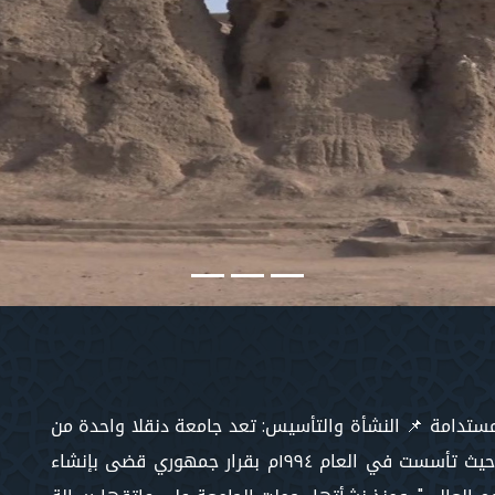
 المستدامة 📌 النشأة والتأسيس: تعد جامعة دنقلا واحدة من
المنارات الأكاديمية الرائدة في شمال السودان؛ حيث تأسست في العام ١٩٩٤م بقرار جمهوري قضى بإنشاء