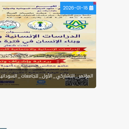
2026-01-18
المؤتمر_التشاركي_الأول_للجامعات_السودانية