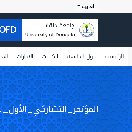
العربية
جامعة دنقلا
OFD
University of Dongola
الرئيسية
حول الجامعة
الكليات
الادارات
الاخب
المؤتمر_التشاركي_الأول_ل