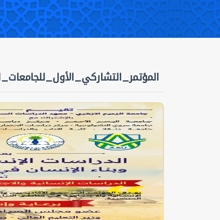
المؤتمر_التشاركي_الأول_للجامعات_ا