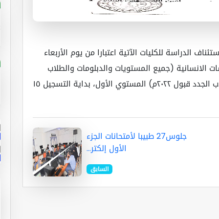
ئناف الدراسة للكليات الآتية اعتبارا من يوم الأربعاء
كلية الآداب والدراسات الانسانية (جميع المستويات والدبلومات والطلاب
الجدد قبول ٢٠٢٢م). ٧. كلية التربية دنقلا (الطلاب الجدد قبول ٢٠٢٢م) المستوي الأول، بداية التسجيل ١٥
جلوس27 طبيبا لأمتحانات الجزء
الأول إلكتر...
السابق