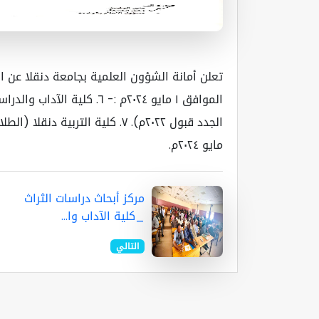
تعلن أمانة الشؤون العلمية بجامعة دنقلا عن است
الموافق ١ مايو ٢٠٢٤م :- ٦. 
مايو ٢٠٢٤م.
مركز أبحاث دراسات الثراث
_كلية الآداب وا...
التالي