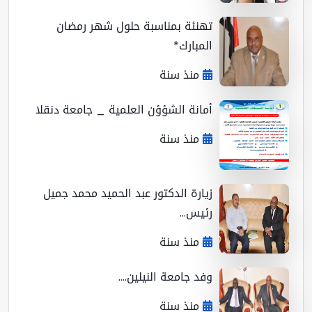
تهنئة بمناسبة حلول شهر رمضان
المبارك*
منذ سنة
أمانة الشؤؤن العلمية _ جامعة دنقلا
منذ سنة
زيارة الدكتور عبد الحميد محمد جميل
رئيس...
منذ سنة
وفد جامعة النيلين....
منذ سنة