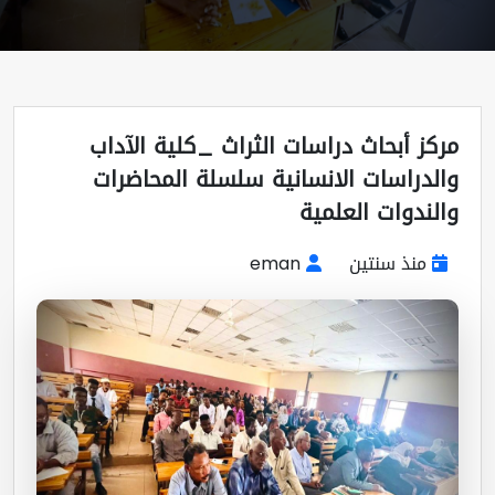
كز أبحاث دراسات الثراث _كلية الآداب
لدراسات الانسانية سلسلة المحاضرات
لندوات العلمية
منذ سنتين
eman