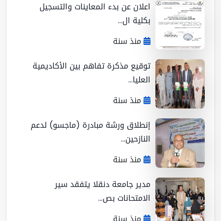
اعلان عن بدء المعاينات والتسجيل
بكلية ال...
منذ سنة
توقيع مذكرة تفاهم بين الأكاديمية
العليا...
منذ سنة
إنطلاق ورشة مبادرة (ماجسو) لدعم
النازحين...
منذ سنة
مدير جامعة دنقلا يتفقد سير
الامتحانات بص...
منذ سنة