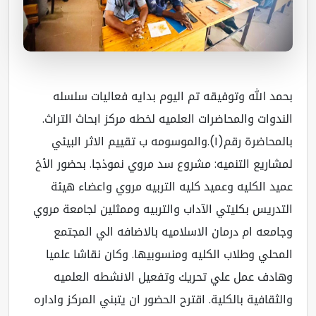
مد الله وتوفيقه تم اليوم بدايه فعاليات سلسله
ندوات والمحاضرات العلميه لخطه مركز ابحاث التراث.
بالمحاضرة رقم(١).والموسومه ب تقييم الاثر البيئي
شاريع التنميه: مشروع سد مروي نموذجا. بحضور الأخ
يد الكليه وعميد كليه التربيه مروي واعضاء هيئة
تدريس بكليتي الآداب والتربيه وممثلين لجامعة مروي
امعه ام درمان الاسلاميه بالاضافه الي المجتمع
محلي وطلاب الكليه ومنسوبيها. وكان نقاشا علميا
ادف عمل علي تحريك وتفعيل الانشطه العلميه
لثقافية بالكلية. اقترح الحضور ان يتبني المركز واداره