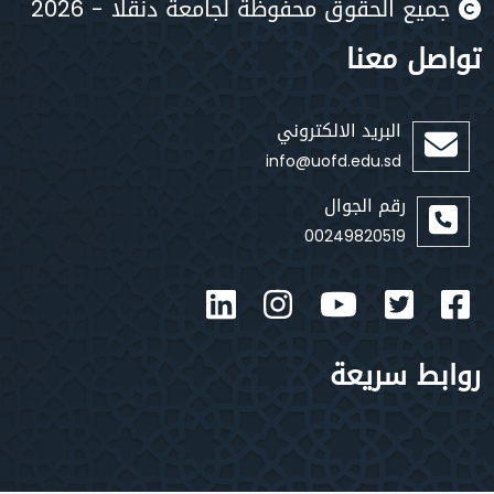
يع الحقوق محفوظة لجامعة دنقلا - 2026
صل معنا
البريد الالكتروني
info@uofd.edu.sd
رقم الجوال
00249820519
بط سريعة