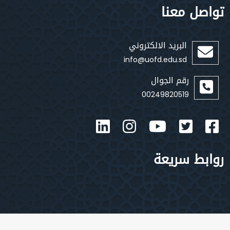
صل معنا
البريد الالكتروني
info@uofd.edu.sd
رقم الجوال
00249820519
بط سريعة