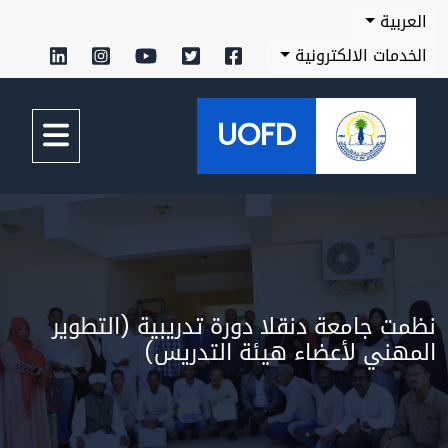
بية
مات الالكترونية
UOFD
 جامعة دنقلا دورة تدريبية (التطوير
ني لأعضاء هيئة التدريس)