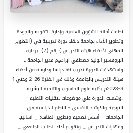
مت أمانة الشؤون العلمية وإدارة التقويم والجودة
طوير الأداء بجامعة دنقلا دورة تدريبية في (التطوير
المهني لأعضاء هيئة التدريس ) رقم (7).. برعاية
بروفسير الوليد مصطفي ابراهيم مدير الجامعة ..
واستهدفت الدورة تدريب 56 دراسا ودارسة من أعضاء
هيئة التدريس بالجامعة وذلك في الفترة 26-2 وحتي 1-
3-2023م بكلية علوم الحاسوب والتنمية البشرية
وشملت الدورة علي موضوعات ..تقنيات التعليم –
توجيه والارشاد النفسي – النظم الدراسية في
جامعات – أسس تصميم وتطوير المناهج _ اساليب
هارات التدريس _ وتقويم أداء الطالب الجامعي _