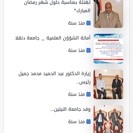
تهنئة بمناسبة حلول شهر رمضان
المبارك*
منذ سنة
أمانة الشؤؤن العلمية _ جامعة دنقلا
منذ سنة
زيارة الدكتور عبد الحميد محمد جميل
رئيس...
منذ سنة
وفد جامعة النيلين....
منذ سنة