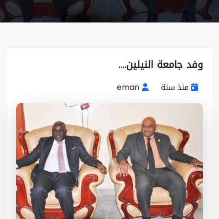
د جامعة النيلين....
منذ سنة
eman