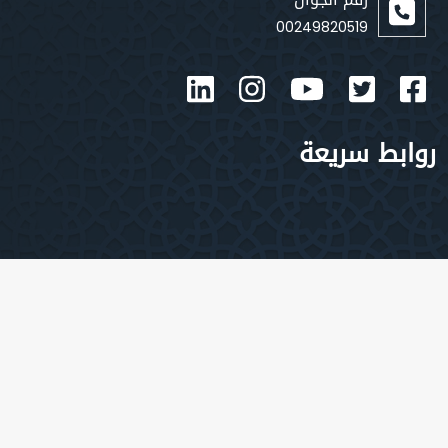
00249820519
بط سريعة