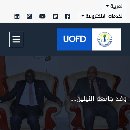
بية
مات الالكترونية
UOFD
جامعة النيلين....