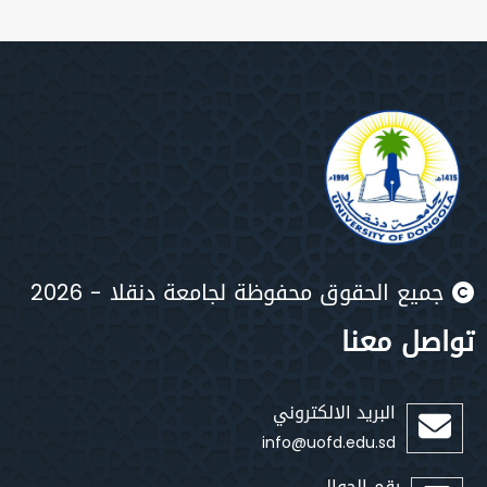
يع الحقوق محفوظة لجامعة دنقلا - 2026
صل معنا
البريد الالكتروني
info@uofd.edu.sd
رقم الجوال