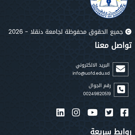
يع الحقوق محفوظة لجامعة دنقلا - 2026
صل معنا
البريد الالكتروني
info@uofd.edu.sd
رقم الجوال
00249820519
بط سريعة