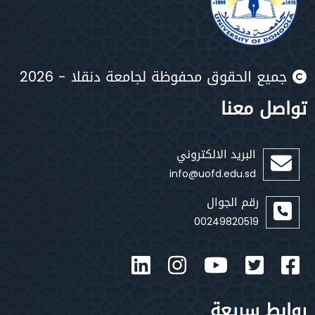
يع الحقوق محفوظة لجامعة دنقلا - 2026
صل معنا
البريد الالكتروني
info@uofd.edu.sd
رقم الجوال
00249820519
بط سريعة