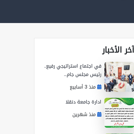
خر الأخبار
في اجتماع استراتيجي رفيع..
رئيس مجلس جام...
منذ 3 أسابيع
ادارة جامعة دنقلا
منذ شهرين