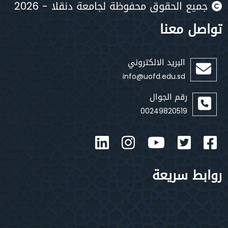
يع الحقوق محفوظة لجامعة دنقلا - 2026
صل معنا
البريد الالكتروني
info@uofd.edu.sd
رقم الجوال
00249820519
بط سريعة