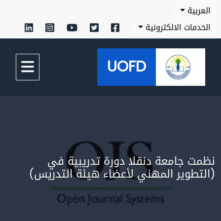
بية
مات الالكترونية
UOFD
 جامعة دنقلا دورة تدريبية في
طوير المهني لأعضاء هيئة التدريس)