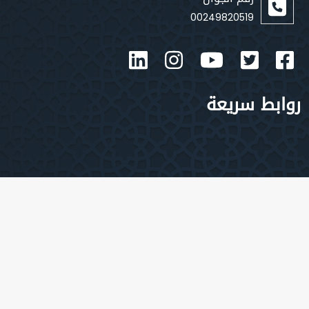
00249820519
بط سريعة