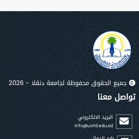
يع الحقوق محفوظة لجامعة دنقلا - 2026
صل معنا
البريد الالكتروني
info@uofd.edu.sd
رقم الجوال