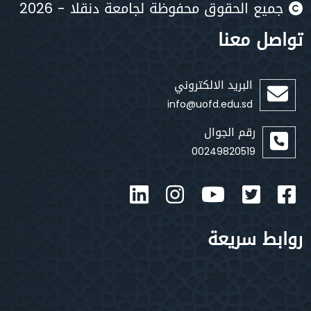
يع الحقوق محفوظة لجامعة دنقلا - 2026
صل معنا
البريد الالكتروني
info@uofd.edu.sd
رقم الجوال
00249820519
بط سريعة