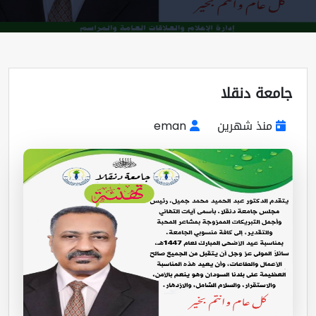
معة دنقلا
منذ شهرين
eman