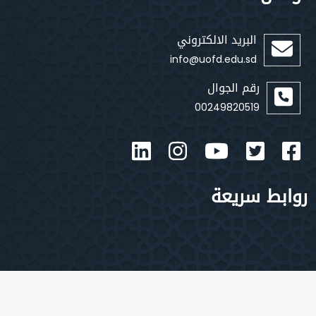
البريد الالكتروني
info@uofd.edu.sd
رقم الجوال
00249820519
بط سريعة