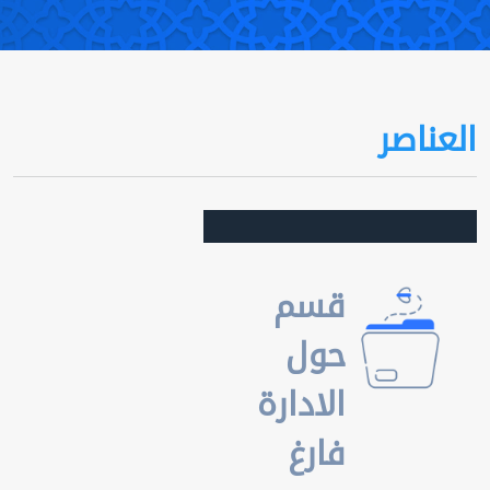
العناصر
قسم
حول
الادارة
فارغ