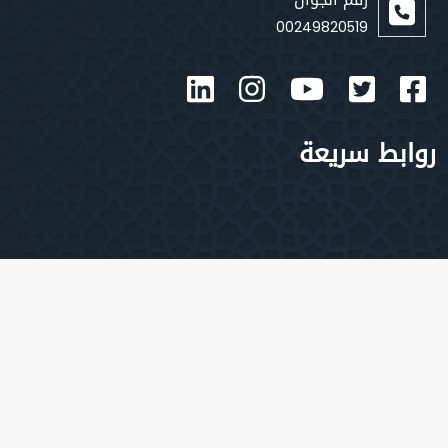
00249820519
بط سريعة