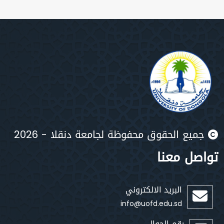
يع الحقوق محفوظة لجامعة دنقلا - 2026
صل معنا
البريد الالكتروني
info@uofd.edu.sd
رقم الجوال