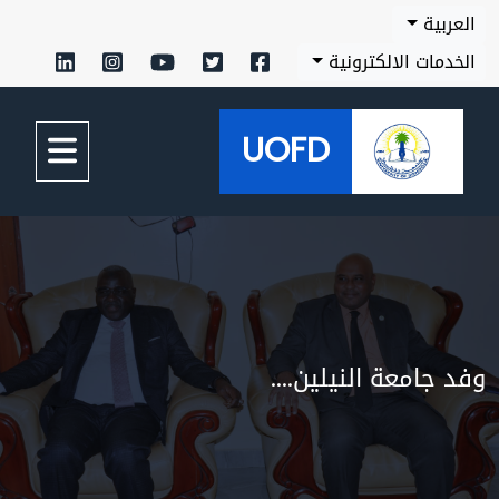
بية
مات الالكترونية
UOFD
جامعة النيلين....