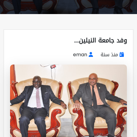
د جامعة النيلين....
منذ سنة
eman