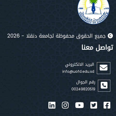
يع الحقوق محفوظة لجامعة دنقلا - 2026
صل معنا
البريد الالكتروني
info@uofd.edu.sd
رقم الجوال
00249820519