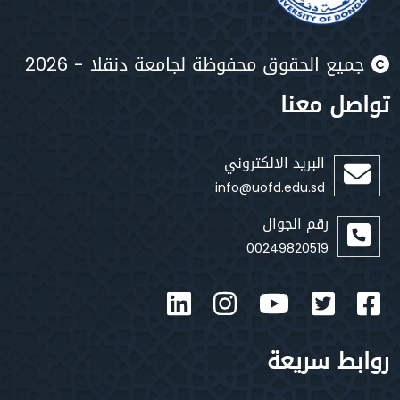
يع الحقوق محفوظة لجامعة دنقلا - 2026
صل معنا
البريد الالكتروني
info@uofd.edu.sd
رقم الجوال
00249820519
بط سريعة