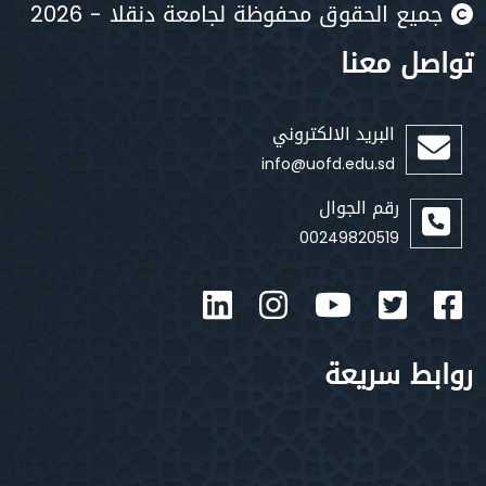
يع الحقوق محفوظة لجامعة دنقلا - 2026
صل معنا
البريد الالكتروني
info@uofd.edu.sd
رقم الجوال
00249820519
بط سريعة