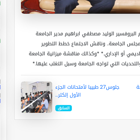
ستقبل اليوم الخميس الموافق ١٦ يناير ٢٠٢٥م البروفسير الوليد مصطفي ابراهيم مدير الجامعة
مجلس الجامعة.. وناقش الاجتماع خطط التطوير
يمي أو الإداري.* *وكذالك مناقشة ميزانية الجامعة
التحديات التي تواجه الجامعة وسبل التغلب عليها.*
ة
جلوس27 طبيبا لأمتحانات الجزء
الأول إلكتر...
السابق