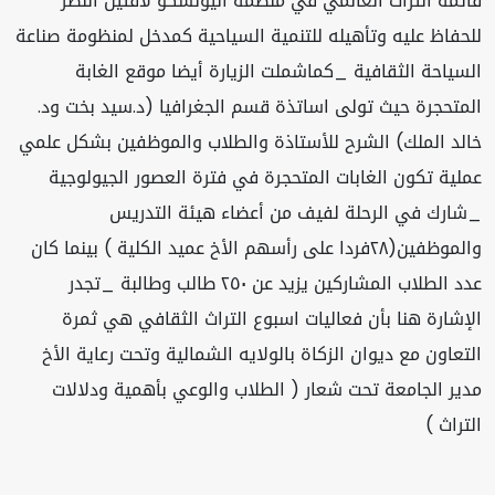
قائمة التراث العالمي في منظمة اليونسكو لافتين النظر
للحفاظ عليه وتأهيله للتنمية السياحية كمدخل لمنظومة صناعة
السياحة الثقافية _كماشملت الزيارة أيضا موقع الغابة
المتحجرة حيث تولى اساتذة قسم الجغرافيا (د.سيد بخت ود.
خالد الملك) الشرح للأستاذة والطلاب والموظفين بشكل علمي
عملية تكون الغابات المتحجرة في فترة العصور الجيولوجية
_شارك في الرحلة لفيف من أعضاء هيئة التدريس
والموظفين(٢٨فردا على رأسهم الأخ عميد الكلية ) بينما كان
عدد الطلاب المشاركين يزيد عن ٢٥٠ طالب وطالبة _تجدر
الإشارة هنا بأن فعاليات اسبوع التراث الثقافي هي ثمرة
التعاون مع ديوان الزكاة بالولايه الشمالية وتحت رعاية الأخ
مدير الجامعة تحت شعار ( الطلاب والوعي بأهمية ودلالات
التراث )