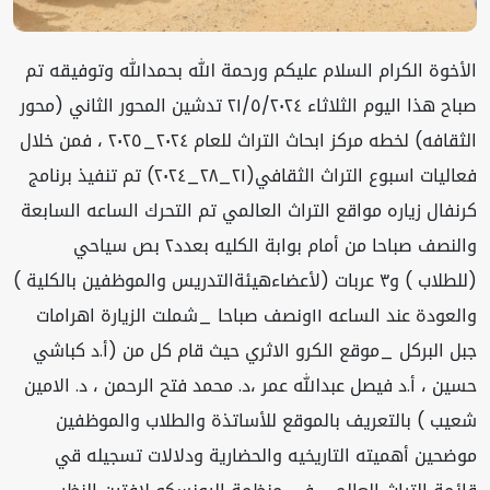
الأخوة الكرام السلام عليكم ورحمة الله بحمدالله وتوفيقه تم
صباح هذا اليوم الثلاثاء ٢١/٥/٢٠٢٤ تدشين المحور الثاني (محور
الثقافه) لخطه مركز ابحاث التراث للعام ٢٠٢٤_٢٠٢٥ ، فمن خلال
فعاليات اسبوع التراث الثقافي(٢١_٢٨_٢٠٢٤) تم تنفيذ برنامج
كرنفال زياره مواقع التراث العالمي تم التحرك الساعه السابعة
والنصف صباحا من أمام بوابة الكليه بعدد٢ بص سياحي
(للطلاب ) و٣ عربات (لأعضاءهيئةالتدريس والموظفين بالكلية )
والعودة عند الساعه ١١ونصف صباحا _شملت الزيارة اهرامات
جبل البركل _موقع الكرو الاثري حيث قام كل من (أ.د كباشي
حسين ، أ.د فيصل عبدالله عمر ،د. محمد فتح الرحمن ، د. الامين
شعيب ) بالتعريف بالموقع للأساتذة والطلاب والموظفين
موضحين أهميته التاريخيه والحضارية ودلالات تسجيله قي